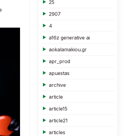
25
e
2907
4
a16z generative ai
aokalamakiou.gr
apr_prod
apuestas
archive
article
article15
article21
articles