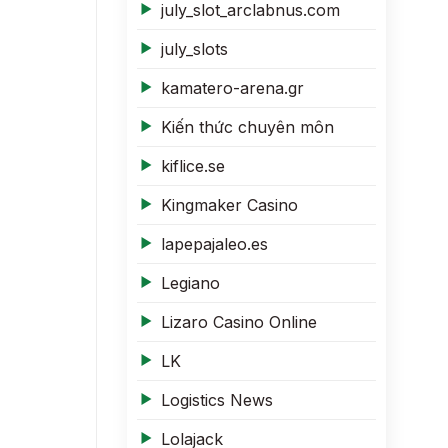
july_slot_arclabnus.com
july_slots
kamatero-arena.gr
Kiến thức chuyên môn
kiflice.se
Kingmaker Casino
lapepajaleo.es
Legiano
Lizaro Casino Online
LK
Logistics News
Lolajack