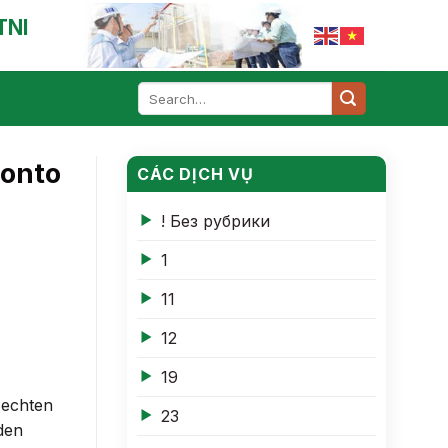
TNI
Konto
CÁC DỊCH VỤ
! Без рубрики
1
11
12
19
 echten
23
 den