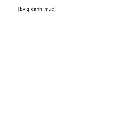
[bvlq_danh_muc]