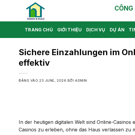
Bỏ
CÔNG 
qua
nội
dung
TRANG CHỦ
GIỚI THIỆU
DỊCH VỤ
DỰ ÁN
TI
Sichere Einzahlungen im Onl
effektiv
ĐĂNG VÀO
23 JUNE, 2026
BỞI
ADMIN
In der heutigen digitalen Welt sind Online-Casinos
Casinos zu erleben, ohne das Haus verlassen zu müs