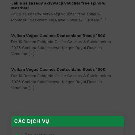
отзывы игроков и вывод средств Казино
Jakie są zasady aktywacji voucher free spins w
Pin-Up зарекомендовало себя как […]
Mostbet?
Jakie są zasady aktywacji voucher free spins w
Mostbet? Nazywam się Paweł Kowalski i jestem […]
Vulkan Vegas Casinos Deutschland Bonus 1500
Die 10 Besten Echtgeld Online Casinos & Spielotheken
2026 Content Spielerbewertungen Royal Flush Im
Venetian […]
Vulkan Vegas Casinos Deutschland Bonus 1500
Die 10 Besten Echtgeld Online Casinos & Spielotheken
2026 Content Spielerbewertungen Royal Flush Im
Venetian […]
CÁC DỊCH VỤ