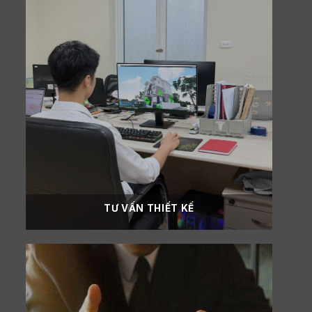
TƯ VẤN THIẾT KẾ