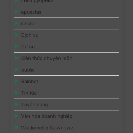
! Без рубрики
apuestas
casino
Dịch vụ
Dự án
Kiến thức chuyên môn
public
Rainbet
Tin tức
Tuyển dụng
Văn hóa doanh nghiệp
Wiadomości Kasynowe