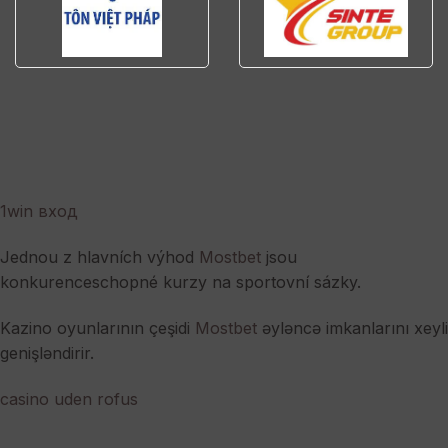
1win вход
Jednou z hlavních výhod
Mostbet
jsou
konkurenceschopné kurzy na sportovní sázky.
Kazino oyunlarının çeşidi
Mostbet
əyləncə imkanlarını xeyli
genişləndirir.
casino uden rofus