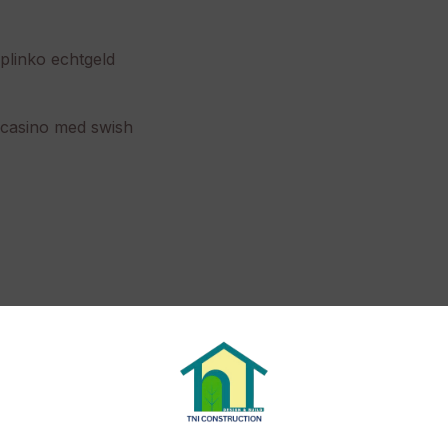
https://1xcasinomyanmar.com/
plinko echtgeld
true luck login
casino med swish
treuluck
true luck casino
https://ai-from-ambition-to-action.com/casino-online-
https://wfg-radevormwald.de/unternehmensforderung-
https://mein-bmw-850ci.de/luxus-risiko-und-adrenalin-
https://kart-meisterschaft.com/alvynn-kasino-bonus-code-
without-oasis-safe-alternatives-for-2026/
vor-ort-forderwege-und-beratungsangebote/
fahrleidenschaft-zwischen-tempo-und-wettkul/
und-promotions/
wildsino casino
moonwin
casino wildsino
wildsino
wildsino
moon win casino
https://grozaifantastyka.pl
Wildsino casino
Spin Rise casino
wildsino
wildsino casino
wildsino
wildsino
Herospin registration
mostbet
wildsino
лото клуб
Book of Ra ca la aparate
CrownGreen casino
CrownGreen casino Canada
boomzino
hub420
1xbet
https://gankstars.org/como-ganhar-skin-tis-keydrop-
https://recordsdillaz.com/souvenir-packages-cs2-jest-jak-
infinity casino
golden crown casino
todos-atualizados-guia/
zdoby/