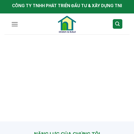
Bỏ
CÔNG TY TNHH PHÁT TRIỂN ĐẦU TƯ & XÂY DỰNG TNI
qua
nội
dung