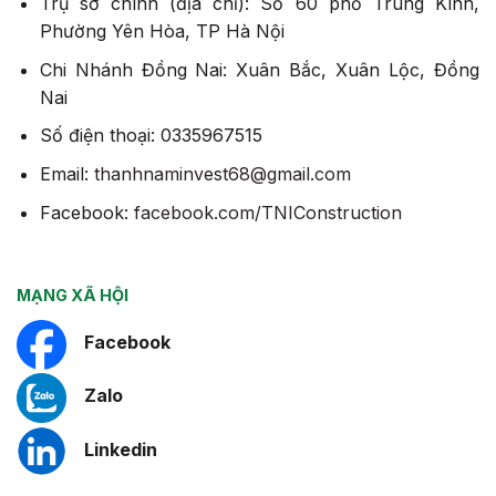
Trụ sở chính (địa chỉ): Số 60 phố Trung Kính,
Phường Yên Hòa, TP Hà Nội
Chi Nhánh Đồng Nai: Xuân Bắc, Xuân Lộc, Đồng
Nai
Số điện thoại: 0335967515
Email:
thanhnaminvest68@gmail.com
Facebook:
facebook.com/TNIConstruction
MẠNG XÃ HỘI
Facebook
Zalo
Linkedin