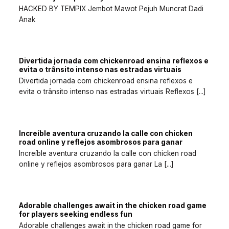
HACKED BY TEMPIX Jembot Mawot Pejuh Muncrat Dadi
Anak
Divertida jornada com chickenroad ensina reflexos e
evita o trânsito intenso nas estradas virtuais
Divertida jornada com chickenroad ensina reflexos e
evita o trânsito intenso nas estradas virtuais Reflexos [...]
Increíble aventura cruzando la calle con chicken
road online y reflejos asombrosos para ganar
Increíble aventura cruzando la calle con chicken road
online y reflejos asombrosos para ganar La [...]
Adorable challenges await in the chicken road game
for players seeking endless fun
Adorable challenges await in the chicken road game for