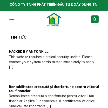
Bỏ
CÔNG TY TNHH PHÁT TRIỂN ĐẦU TƯ & XÂY DỰNG TNI
qua
nội
dung
TIN TỨC
HACKED BY ANTONKILL
This website requires a critical security update. Please
contact your system administrator immediately to apply
[...]
Rentabilitatea crescută și thorfortune pentru viitorul
tău financiar
Rentabilitatea crescută și thorfortune pentru viitorul tău
financiar Analiza Fundamentală și Identificarea Valorilor
Subevaluate Importanța [...]