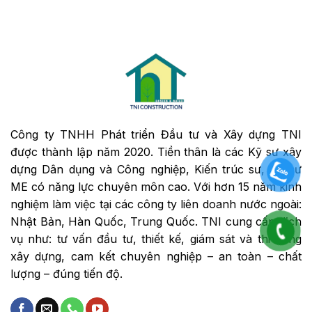
surprising
rewards
and
calculated
risks
for
players
Công ty TNHH Phát triển Đầu tư và Xây dựng TNI
được thành lập năm 2020. Tiền thân là các Kỹ sư xây
dựng Dân dụng và Công nghiệp, Kiến trúc sư, Kỹ sư
ME có năng lực chuyên môn cao. Với hơn 15 năm kinh
nghiệm làm việc tại các công ty liên doanh nước ngoài:
Nhật Bản, Hàn Quốc, Trung Quốc. TNI cung cấp dịch
vụ như: tư vấn đầu tư, thiết kế, giám sát và thi công
xây dựng, cam kết chuyên nghiệp – an toàn – chất
lượng – đúng tiến độ.