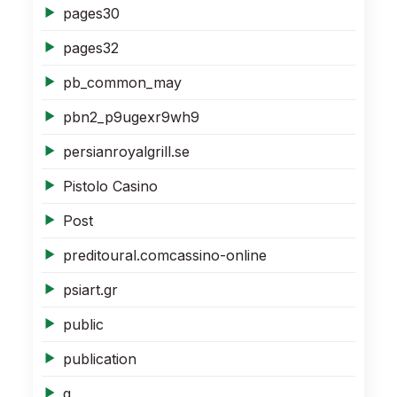
pages30
pages32
pb_common_may
pbn2_p9ugexr9wh9
persianroyalgrill.se
Pistolo Casino
Post
preditoural.comcassino-online
psiart.gr
public
publication
q