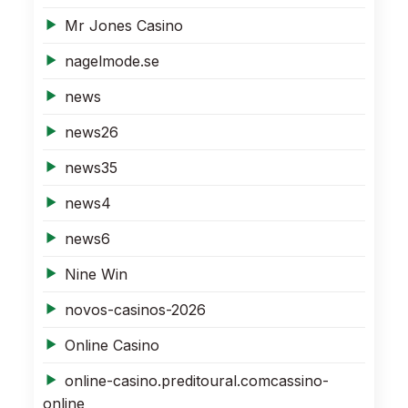
Mr Jones Casino
nagelmode.se
news
news26
news35
news4
news6
Nine Win
novos-casinos-2026
Online Casino
online-casino.preditoural.comcassino-
online