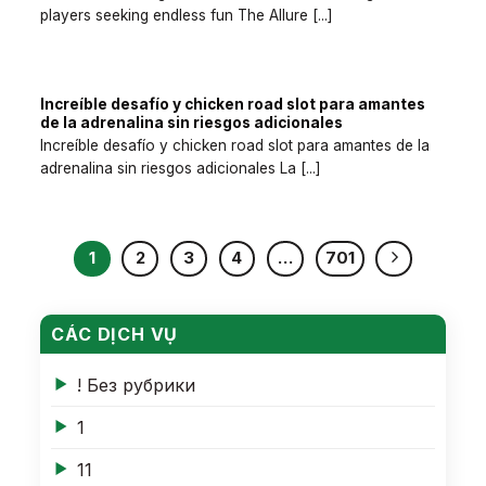
players seeking endless fun The Allure [...]
Increíble desafío y chicken road slot para amantes
de la adrenalina sin riesgos adicionales
Increíble desafío y chicken road slot para amantes de la
adrenalina sin riesgos adicionales La [...]
1
2
3
4
…
701
CÁC DỊCH VỤ
! Без рубрики
1
11