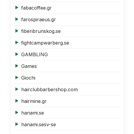
fabacoffee.gr
farospiraeus.gr
fiberibrunskog.se
fightcampwarberg.se
GAMBLING
Games
Giochi
hairclubbarbershop.com
hairmine.gr
hanami.se
hanami.sesv-se