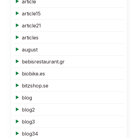
article
article15
article21
articles
august
bebisrestaurant.gr
biobike.es
bitzshop.se
blog
blog2
blog3
blog34