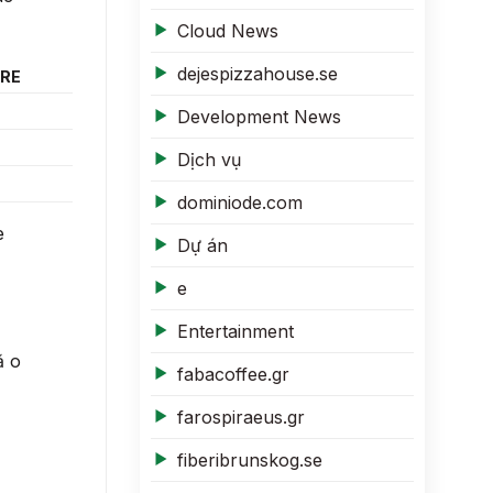
Cloud News
dejespizzahouse.se
ERE
Development News
Dịch vụ
dominiode.com
e
Dự án
e
Entertainment
ă o
fabacoffee.gr
farospiraeus.gr
fiberibrunskog.se