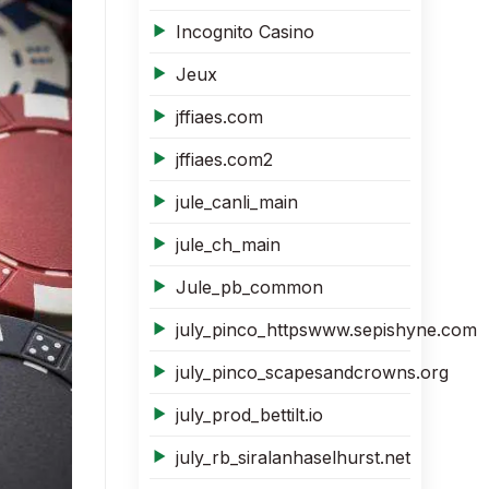
Incognito Casino
Jeux
jffiaes.com
jffiaes.com2
jule_canli_main
jule_ch_main
Jule_pb_common
july_pinco_httpswww.sepishyne.com
july_pinco_scapesandcrowns.org
july_prod_bettilt.io
july_rb_siralanhaselhurst.net