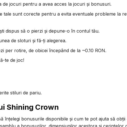
de jocuri pentru a avea acces la jocuri și bonusuri.
le tale sunt corecte pentru a evita eventuale probleme la r
i dispus să o pierzi și depune-o în contul tău.
ea de sloturi și fă-ți alegerea.
i per rotire, de obicei începând de la ~0.10 RON.
ă-te de joc!
ite stiluri de pariu.
lui Shining Crown
 înțelegi bonusurile disponibile și cum te pot ajuta să obții 
amblu a bonusurilor, dimensiunilor acestora și cerințelor 