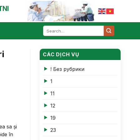
TNI
ri
CÁC DỊCH VỤ
! Без рубрики
1
11
12
19
ea sa și
23
ide în