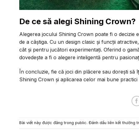
De ce să alegi Shining Crown?
Alegerea jocului Shining Crown poate fi o decizie e
de a câștiga. Cu un design clasic și funcții atractiv
cât și pentru jucători experimentați. Oferind o gam
dovedește a fi o alegere inteligentă pentru pasionați
În concluzie, fie că joci din plăcere sau dorești să î
Shining Crown și aplicarea celor mai bune practici î
Bài viết này được đăng trong
public
. Đánh dấu
liên kết thường t