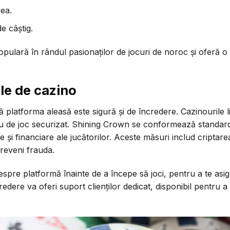
rea.
e câștig.
pulară în rândul pasionaților de jocuri de noroc și oferă o
ile de cazino
că platforma aleasă este sigură și de încredere. Cazinourile l
iu de joc securizat. Shining Crown se conformează standar
e și financiare ale jucătorilor. Aceste măsuri includ criptare
preveni frauda.
espre platformă înainte de a începe să joci, pentru a te asi
edere va oferi suport clienților dedicat, disponibil pentru a