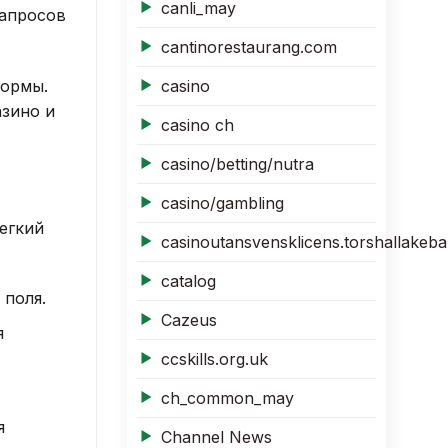
canli_may
запросов
cantinorestaurang.com
формы.
casino
азино и
casino ch
casino/betting/nutra
casino/gambling
егкий
casinoutansvensklicens.torshallakeba
catalog
 поля.
Cazeus
я
ccskills.org.uk
ch_common_may
я
Channel News