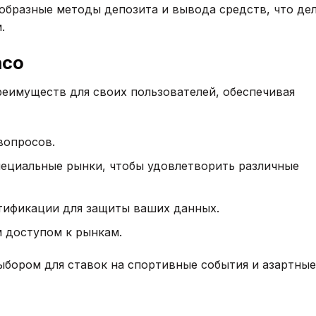
ообразные методы депозита и вывода средств, что де
.
nco
еимуществ для своих пользователей, обеспечивая
вопросов.
специальные рынки, чтобы удовлетворить различные
тификации для защиты ваших данных.
 доступом к рынкам.
бором для ставок на спортивные события и азартные