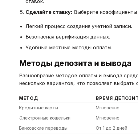
ставок.
Сделайте ставку:
Выберите коэффициенты и
Легкий процесс создания учетной записи.
Безопасная верификация данных.
Удобные местные методы оплаты.
Методы депозита и вывода
Разнообразие методов оплаты и вывода средс
несколько вариантов, что позволяет выбрать 
МЕТОД
ВРЕМЯ ДЕПОЗИ
Кредитные карты
Мгновенно
Электронные кошельки
Мгновенно
Банковские переводы
От 1 до 2 дней