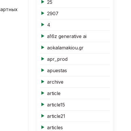
25
зартных
2907
4
a16z generative ai
aokalamakiou.gr
apr_prod
apuestas
archive
article
article15
article21
articles