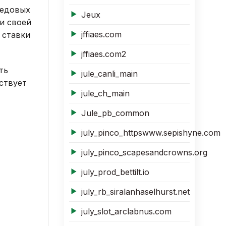
редовых
Jeux
и своей
jffiaes.com
 ставки
jffiaes.com2
ть
jule_canli_main
ствует
jule_ch_main
Jule_pb_common
july_pinco_httpswww.sepishyne.com
july_pinco_scapesandcrowns.org
july_prod_bettilt.io
july_rb_siralanhaselhurst.net
july_slot_arclabnus.com