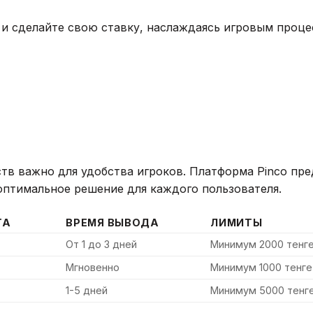
 сделайте свою ставку, наслаждаясь игровым проце
тв важно для удобства игроков. Платформа Pinco пре
оптимальное решение для каждого пользователя.
ТА
ВРЕМЯ ВЫВОДА
ЛИМИТЫ
От 1 до 3 дней
Минимум 2000 тенг
Мгновенно
Минимум 1000 тенге
1-5 дней
Минимум 5000 тенг