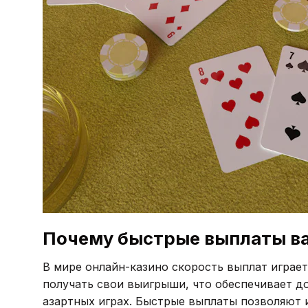
Почему быстрые выплаты ва
В мире онлайн-казино скорость выплат играе
получать свои выигрыши, что обеспечивает д
азартных играх. Быстрые выплаты позволяют 