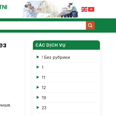
TNI
ез
CÁC DỊCH VỤ
! Без рубрики
1
11
12
19
рыша.
23