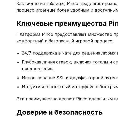
Как видно из таблицы, Pinco предлагает разн
процесс игры еще более удобным и доступным
Ключевые преимущества Pi
Платформа Pinco предоставляет множество пр
комфортный и безопасный игровой процесс.
24/7 поддержка в чате для решения любых 
Глубокая линия ставок, включая тоталы и 
предпочтения.
Использование SSL и двухфакторной аутен
Интуитивно понятный интерфейс с быстрым
Эти преимущества делают Pinco идеальным вы
Доверие и безопасность