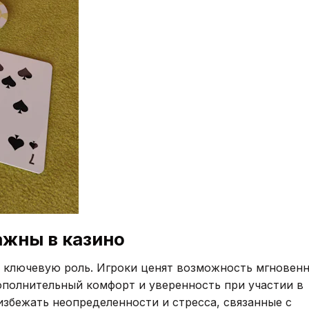
жны в казино
т ключевую роль. Игроки ценят возможность мгновен
ополнительный комфорт и уверенность при участии в
избежать неопределенности и стресса, связанные с