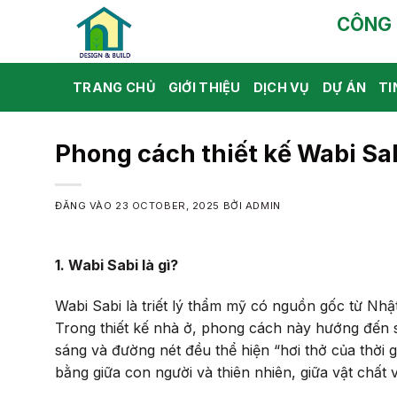
Bỏ
CÔNG 
qua
nội
dung
TRANG CHỦ
GIỚI THIỆU
DỊCH VỤ
DỰ ÁN
TI
Phong cách thiết kế Wabi Sa
ĐĂNG VÀO
23 OCTOBER, 2025
BỞI
ADMIN
1. Wabi Sabi là gì?
Wabi Sabi là triết lý thẩm mỹ có nguồn gốc từ Nhậ
Trong thiết kế nhà ở, phong cách này hướng đến s
sáng và đường nét đều thể hiện “hơi thở của thời 
bằng giữa con người và thiên nhiên, giữa vật chất