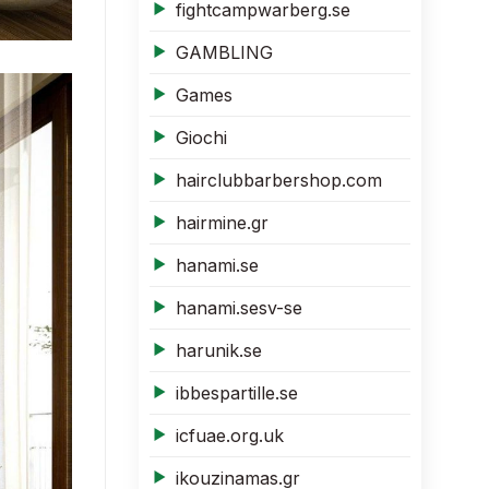
fightcampwarberg.se
GAMBLING
Games
Giochi
hairclubbarbershop.com
hairmine.gr
hanami.se
hanami.sesv-se
harunik.se
ibbespartille.se
icfuae.org.uk
ikouzinamas.gr