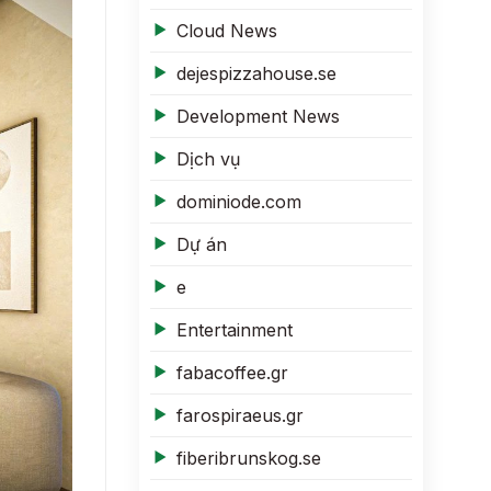
Cloud News
dejespizzahouse.se
Development News
Dịch vụ
dominiode.com
Dự án
e
Entertainment
fabacoffee.gr
farospiraeus.gr
fiberibrunskog.se