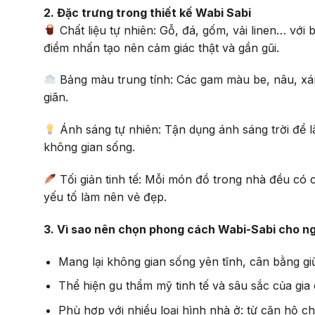
2. Đặc trưng trong thiết kế Wabi Sabi
Chất liệu tự nhiên: Gỗ, đá, gốm, vải linen… với b
điểm nhấn tạo nên cảm giác thật và gần gũi.
Bảng màu trung tính: Các gam màu be, nâu, xá
giãn.
Ánh sáng tự nhiên: Tận dụng ánh sáng trời để là
không gian sống.
Tối giản tinh tế: Mỗi món đồ trong nhà đều có 
yếu tố làm nên vẻ đẹp.
3. Vì sao nên chọn phong cách Wabi-Sabi cho n
Mang lại không gian sống yên tĩnh, cân bằng gi
Thể hiện gu thẩm mỹ tinh tế và sâu sắc của gia 
Phù hợp với nhiều loại hình nhà ở: từ căn hộ c