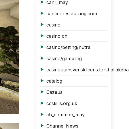
canli_may
cantinorestaurang.com
casino
casino ch
casino/betting/nutra
casino/gambling
casinoutansvensklicens.torshallakeba
catalog
Cazeus
ccskills.org.uk
ch_common_may
Channel News