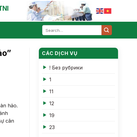
TNI
ảo”
CÁC DỊCH VỤ
! Без рубрики
1
11
12
oàn hảo.
 ánh
19
sự cân
23