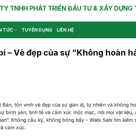
TY TNHH PHÁT TRIỂN ĐẦU TƯ & XÂY DỰNG 
N TỨC
TUYỂN DỤNG
LIÊN HỆ
bi – Vẻ đẹp của sự “Không hoàn h
t Bản, tôn vinh vẻ đẹp của sự giản dị, tự nhiên và không h
ự bình yên, tinh tế và cảm xúc mộc mạc, nơi mọi vật liệu,
gian”. Không cầu kỳ, không bóng bẩy – Wabi Sabi tìm kiếm 
 và cảm xúc.