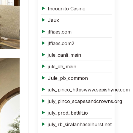
Incognito Casino
Jeux
jffiaes.com
jffiaes.com2
jule_canli_main
jule_ch_main
Jule_pb_common
july_pinco_httpswww.sepishyne.com
july_pinco_scapesandcrowns.org
july_prod_bettilt.io
july_rb_siralanhaselhurst.net