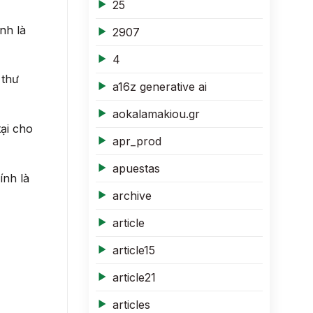
25
nh là
2907
4
 thư
a16z generative ai
aokalamakiou.gr
tại cho
apr_prod
apuestas
ính là
archive
article
article15
article21
articles