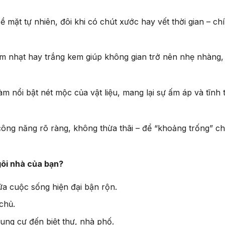
ề mặt tự nhiên, đôi khi có chút xước hay vết thời gian – chí
m nhạt hay trắng kem giúp không gian trở nên nhẹ nhàng,
m nổi bật nét mộc của vật liệu, mang lại sự ấm áp và tĩnh 
công năng rõ ràng, không thừa thãi – để “khoảng trống” ch
gôi nhà của bạn?
ữa cuộc sống hiện đại bận rộn.
chủ.
hung cư đến biệt thự, nhà phố.