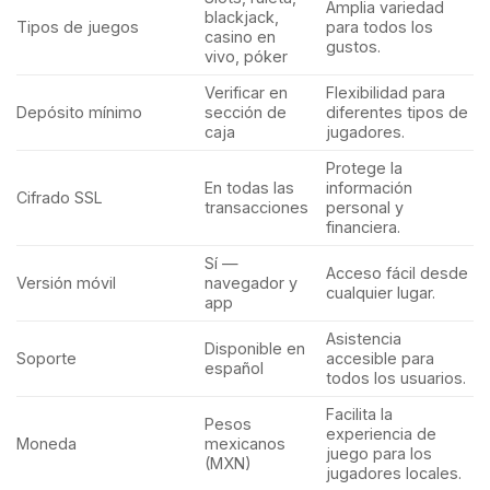
Amplia variedad
blackjack,
Tipos de juegos
para todos los
casino en
gustos.
vivo, póker
Verificar en
Flexibilidad para
Depósito mínimo
sección de
diferentes tipos de
caja
jugadores.
Protege la
En todas las
información
Cifrado SSL
transacciones
personal y
financiera.
Sí —
Acceso fácil desde
Versión móvil
navegador y
cualquier lugar.
app
Asistencia
Disponible en
Soporte
accesible para
español
todos los usuarios.
Facilita la
Pesos
experiencia de
Moneda
mexicanos
juego para los
(MXN)
jugadores locales.