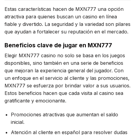
Estas características hacen de MXN777 una opción
atractiva para quienes buscan un casino en línea
fiable y divertido. La seguridad y la variedad son pilares
que ayudan a fortalecer su reputación en el mercado.
Beneficios clave de jugar en MXN777
Elegir MXN777 casino no solo se basa en los juegos
disponibles, sino también en una serie de beneficios
que mejoran la experiencia general del jugador. Con
un enfoque en el servicio al cliente y las promociones,
MXN777 se esfuerza por brindar valor a sus usuarios.
Estos beneficios hacen que cada visita al casino sea
gratificante y emocionante.
Promociones atractivas que aumentan el saldo
inicial.
Atención al cliente en español para resolver dudas