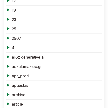
12
19
23
25
2907
4
a16z generative ai
aokalamakiou.gr
apr_prod
apuestas
archive
article