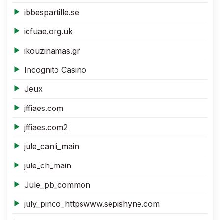
ibbespartille.se
icfuae.org.uk
ikouzinamas.gr
Incognito Casino
Jeux
jffiaes.com
jffiaes.com2
jule_canli_main
jule_ch_main
Jule_pb_common
july_pinco_httpswww.sepishyne.com