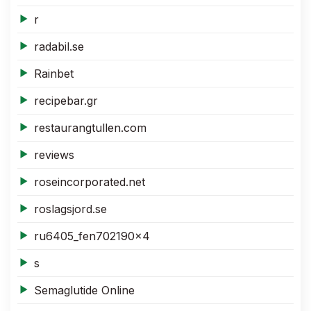
r
radabil.se
Rainbet
recipebar.gr
restaurangtullen.com
reviews
roseincorporated.net
roslagsjord.se
ru6405_fen702190x4
s
Semaglutide Online