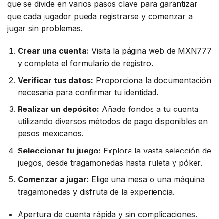
que se divide en varios pasos clave para garantizar
que cada jugador pueda registrarse y comenzar a
jugar sin problemas.
Crear una cuenta:
Visita la página web de MXN777
y completa el formulario de registro.
Verificar tus datos:
Proporciona la documentación
necesaria para confirmar tu identidad.
Realizar un depósito:
Añade fondos a tu cuenta
utilizando diversos métodos de pago disponibles en
pesos mexicanos.
Seleccionar tu juego:
Explora la vasta selección de
juegos, desde tragamonedas hasta ruleta y póker.
Comenzar a jugar:
Elige una mesa o una máquina
tragamonedas y disfruta de la experiencia.
Apertura de cuenta rápida y sin complicaciones.