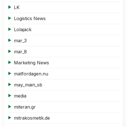
LK
Logistics News
Lolajack
mar_3
mar_8
Marketing News
matfordagen.nu
may_main_sb
media
miteran.gr
mitrakosmetik.de