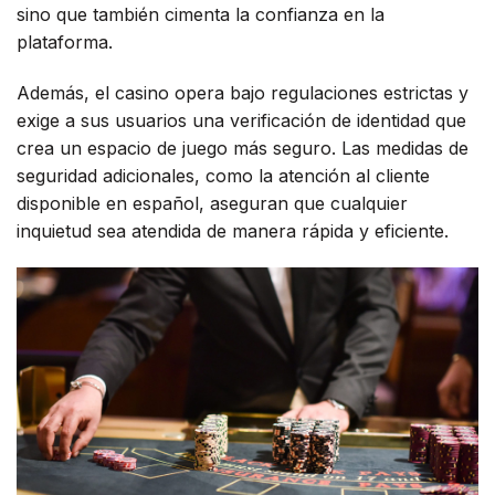
sino que también cimenta la confianza en la
plataforma.
Además, el casino opera bajo regulaciones estrictas y
exige a sus usuarios una verificación de identidad que
crea un espacio de juego más seguro. Las medidas de
seguridad adicionales, como la atención al cliente
disponible en español, aseguran que cualquier
inquietud sea atendida de manera rápida y eficiente.