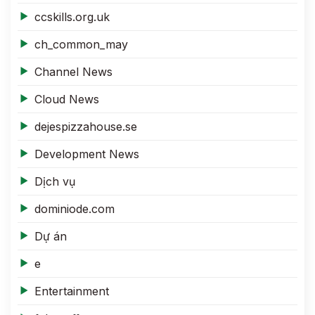
ccskills.org.uk
ch_common_may
Channel News
Cloud News
dejespizzahouse.se
Development News
Dịch vụ
dominiode.com
Dự án
e
Entertainment