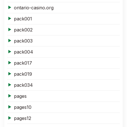
ontario-casino.org
pack001
pack002
pack003
pack004
pack017
pack019
pack034
pages
pages10
pages12