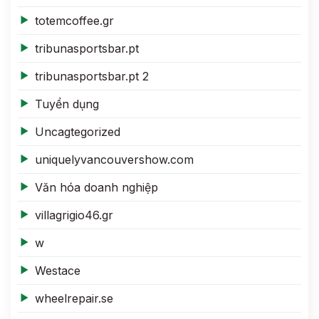
totemcoffee.gr
tribunasportsbar.pt
tribunasportsbar.pt 2
Tuyển dụng
Uncagtegorized
uniquelyvancouvershow.com
Văn hóa doanh nghiệp
villagrigio46.gr
w
Westace
wheelrepair.se