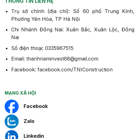
THÔNG TIN LIÊN HỆ
Trụ sở chính (địa chỉ): Số 60 phố Trung Kính,
Phường Yên Hòa, TP Hà Nội
Chi Nhánh Đồng Nai: Xuân Bắc, Xuân Lộc, Đồng
Nai
Số điện thoại: 0335967515
Email:
thanhnaminvest68@gmail.com
Facebook:
facebook.com/TNIConstruction
MẠNG XÃ HỘI
Facebook
Zalo
Linkedin