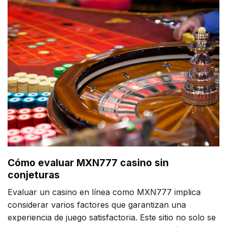
Cómo evaluar MXN777 casino sin
conjeturas
Evaluar un casino en línea como MXN777 implica
considerar varios factores que garantizan una
experiencia de juego satisfactoria. Este sitio no solo se