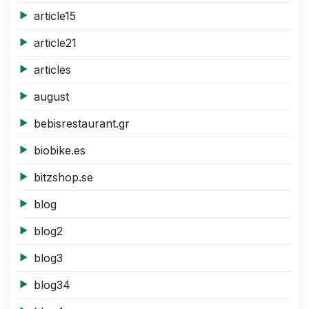
article15
article21
articles
august
bebisrestaurant.gr
biobike.es
bitzshop.se
blog
blog2
blog3
blog34