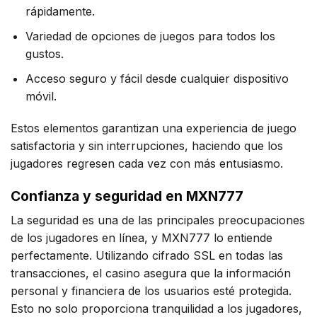
rápidamente.
Variedad de opciones de juegos para todos los
gustos.
Acceso seguro y fácil desde cualquier dispositivo
móvil.
Estos elementos garantizan una experiencia de juego
satisfactoria y sin interrupciones, haciendo que los
jugadores regresen cada vez con más entusiasmo.
Confianza y seguridad en MXN777
La seguridad es una de las principales preocupaciones
de los jugadores en línea, y MXN777 lo entiende
perfectamente. Utilizando cifrado SSL en todas las
transacciones, el casino asegura que la información
personal y financiera de los usuarios esté protegida.
Esto no solo proporciona tranquilidad a los jugadores,