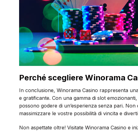
Perché scegliere Winorama Ca
In conclusione, Winorama Casino rappresenta una s
e gratificante. Con una gamma di slot emozionanti
possono godere di un’esperienza senza pari. Non dime
massimizzare le vostre possibilità di vincita e divert
Non aspettate oltre! Visitate Winorama Casino e iniz