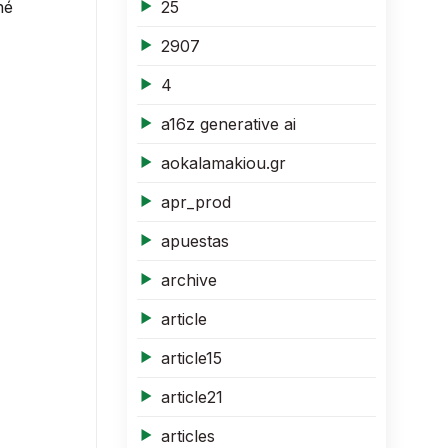
hé
25
2907
4
a16z generative ai
aokalamakiou.gr
apr_prod
apuestas
archive
article
article15
article21
articles