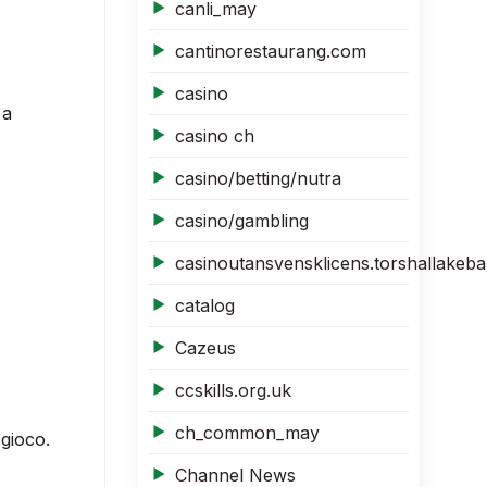
canli_may
cantinorestaurang.com
casino
 a
casino ch
casino/betting/nutra
casino/gambling
casinoutansvensklicens.torshallakeba
catalog
Cazeus
ccskills.org.uk
ch_common_may
gioco.
Channel News