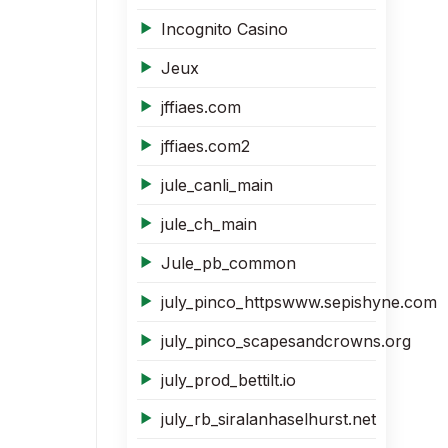
Incognito Casino
Jeux
jffiaes.com
jffiaes.com2
jule_canli_main
jule_ch_main
Jule_pb_common
july_pinco_httpswww.sepishyne.com
july_pinco_scapesandcrowns.org
july_prod_bettilt.io
july_rb_siralanhaselhurst.net