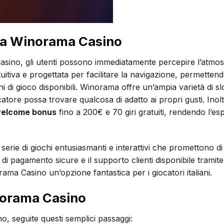
a a Winorama Casino
sino, gli utenti possono immediatamente percepire l’atmos
ntuitiva e progettata per facilitare la navigazione, permettend
di gioco disponibili. Winorama offre un’ampia varietà di slo
atore possa trovare qualcosa di adatto ai propri gusti. Inoltr
elcome bonus
fino a 200€ e 70 giri gratuiti, rendendo l’es
erie di giochi entusiasmanti e interattivi che promettono di
à di pagamento sicure e il supporto clienti disponibile tramite
ama Casino un’opzione fantastica per i giocatori italiani.
norama Casino
o, seguite questi semplici passaggi: