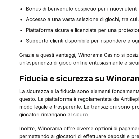
Bonus di benvenuto cospicuo per i nuovi utenti
Accesso a una vasta selezione di giochi, tra cui s
Piattaforma sicura e licenziata per una protezion
Supporto clienti disponibile per rispondere a o
Grazie a questi vantaggi, Winorama Casino si posizion
un’esperienza di gioco online entusiasmante e sicu
Fiducia e sicurezza su Winora
La sicurezza e la fiducia sono elementi fondament
questo. La piattaforma è regolamentata da Antillep
modo legale e trasparente. Le transazioni sono prote
giocatori rimangano al sicuro.
Inoltre, Winorama offre diverse opzioni di pagamen
permettendo ai giocatori di effettuare depositi e pre