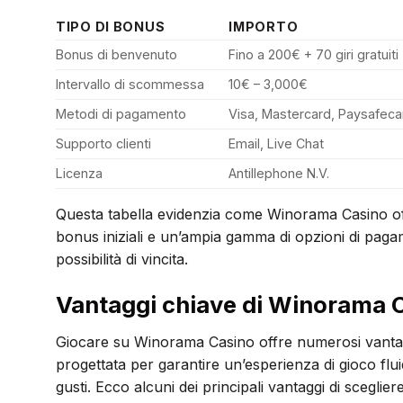
TIPO DI BONUS
IMPORTO
Bonus di benvenuto
Fino a 200€ + 70 giri gratuiti
Intervallo di scommessa
10€ – 3,000€
Metodi di pagamento
Visa, Mastercard, Paysafecar
Supporto clienti
Email, Live Chat
Licenza
Antillephone N.V.
Questa tabella evidenzia come Winorama Casino off
bonus iniziali e un’ampia gamma di opzioni di pagam
possibilità di vincita.
Vantaggi chiave di Winorama 
Giocare su Winorama Casino offre numerosi vantagg
progettata per garantire un’esperienza di gioco flu
gusti. Ecco alcuni dei principali vantaggi di scegli