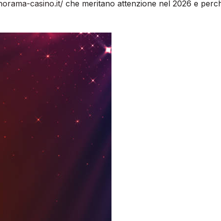
inorama-casino.it/
che meritano attenzione nel 2026 e perc