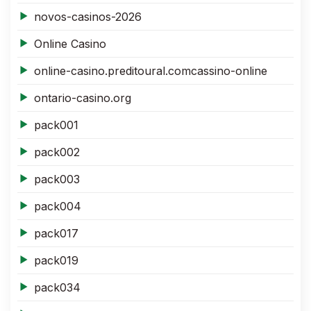
novos-casinos-2026
Online Casino
online-casino.preditoural.comcassino-online
ontario-casino.org
pack001
pack002
pack003
pack004
pack017
pack019
pack034