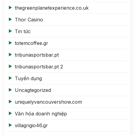
thegreenplanetexperience.co.uk
Thor Casino
Tin tức
totemcoffee.gr
tribunasportsbar.pt
tribunasportsbar.pt 2
Tuyển dụng
Uncagtegorized
uniquelyvancouvershow.com
Văn hóa doanh nghiệp
villagrigio46.gr