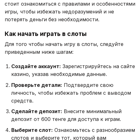
стоит ознакомиться с правилами и особенностями
игры, чтобы избежать недоразумений и не
потерять деньги без необходимости.
Как начать играть в слоты
Для того чтобы начать игру в слоты, следуйте
приведенным ниже шагам:
Создайте аккаунт:
Зарегистрируйтесь на сайте
казино, указав необходимые данные.
Проверьте детали:
Подтвердите свою
личность, чтобы избежать проблем с выводом
средств.
Сделайте депозит:
Внесите минимальный
депозит от 600 тенге для доступа к играм.
Выберите слот:
Ознакомьтесь с разнообразием
слотов и выберите тот, который вам