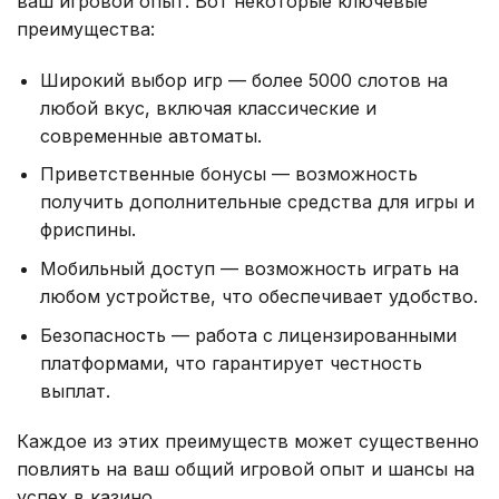
ваш игровой опыт. Вот некоторые ключевые
преимущества:
Широкий выбор игр — более 5000 слотов на
любой вкус, включая классические и
современные автоматы.
Приветственные бонусы — возможность
получить дополнительные средства для игры и
фриспины.
Мобильный доступ — возможность играть на
любом устройстве, что обеспечивает удобство.
Безопасность — работа с лицензированными
платформами, что гарантирует честность
выплат.
Каждое из этих преимуществ может существенно
повлиять на ваш общий игровой опыт и шансы на
успех в казино.