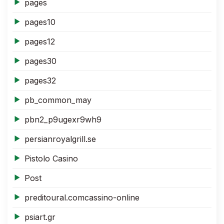
pages
pages10
pages12
pages30
pages32
pb_common_may
pbn2_p9ugexr9wh9
persianroyalgrill.se
Pistolo Casino
Post
preditoural.comcassino-online
psiart.gr