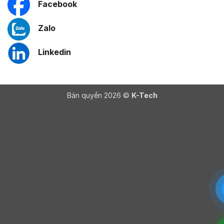
Facebook
Zalo
Linkedin
Bản quyền 2026 ©
K-Tech