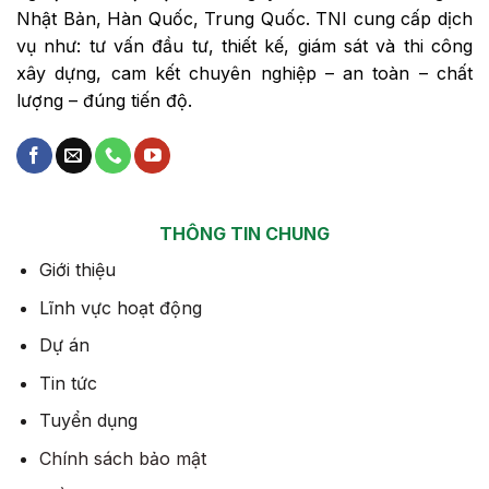
Nhật Bản, Hàn Quốc, Trung Quốc. TNI cung cấp dịch
vụ như: tư vấn đầu tư, thiết kế, giám sát và thi công
xây dựng, cam kết chuyên nghiệp – an toàn – chất
lượng – đúng tiến độ.
THÔNG TIN CHUNG
Giới thiệu
Lĩnh vực hoạt động
Dự án
Tin tức
Tuyển dụng
Chính sách bảo mật