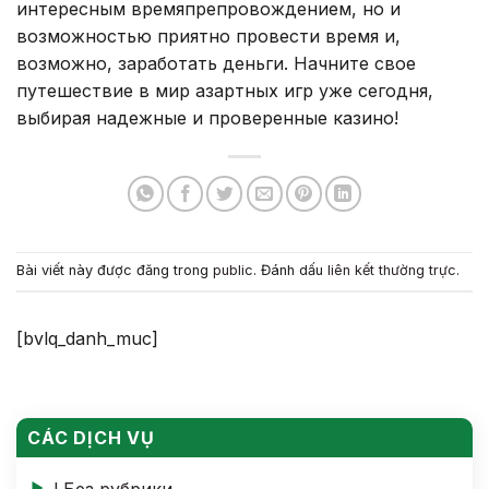
интересным времяпрепровождением, но и
возможностью приятно провести время и,
возможно, заработать деньги. Начните свое
путешествие в мир азартных игр уже сегодня,
выбирая надежные и проверенные казино!
Bài viết này được đăng trong
public
. Đánh dấu
liên kết thường trực
.
[bvlq_danh_muc]
CÁC DỊCH VỤ
! Без рубрики