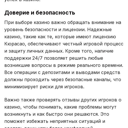
Доверие и безопасность
При выборе казино важно обращать внимание на
уровень безопасности и лицензии. Надежные
казино, такие как те, которые имеют лицензию
Кюрасао, обеспечивают честный игровой процесс
и защиту личных данных. Кроме того, наличие
поддержки 24/7 позволяет решить любые
возникшие вопросы в режиме реального времени.
Все операции с депозитами и выводами средств
должны проходить через безопасные каналы, что
минимизирует риски для игроков.
Важно также проверять отзывы других игроков о
казино, чтобы понимать, какие проблемы могут
возникнуть и как быстро они решаются. Это
поможет избежать неприятных ситуаций и