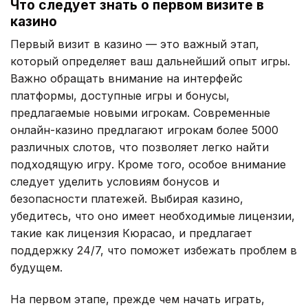
Что следует знать о первом визите в
казино
Первый визит в казино — это важный этап,
который определяет ваш дальнейший опыт игры.
Важно обращать внимание на интерфейс
платформы, доступные игры и бонусы,
предлагаемые новыми игрокам. Современные
онлайн-казино предлагают игрокам более 5000
различных слотов, что позволяет легко найти
подходящую игру. Кроме того, особое внимание
следует уделить условиям бонусов и
безопасности платежей. Выбирая казино,
убедитесь, что оно имеет необходимые лицензии,
такие как лицензия Кюрасао, и предлагает
поддержку 24/7, что поможет избежать проблем в
будущем.
На первом этапе, прежде чем начать играть,