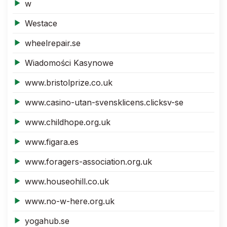
w
Westace
wheelrepair.se
Wiadomości Kasynowe
www.bristolprize.co.uk
www.casino-utan-svensklicens.clicksv-se
www.childhope.org.uk
www.figara.es
www.foragers-association.org.uk
www.houseohill.co.uk
www.no-w-here.org.uk
yogahub.se