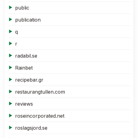
public
publication
q
r
radabil.se
Rainbet
recipebar.gr
restaurangtullen.com
reviews
roseincorporated.net
roslagsjord.se