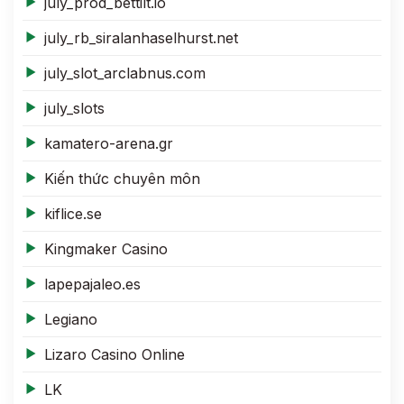
july_prod_bettilt.io
july_rb_siralanhaselhurst.net
july_slot_arclabnus.com
july_slots
kamatero-arena.gr
Kiến thức chuyên môn
kiflice.se
Kingmaker Casino
lapepajaleo.es
Legiano
Lizaro Casino Online
LK