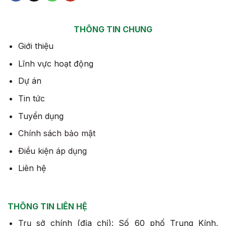
THÔNG TIN CHUNG
Giới thiệu
Lĩnh vực hoạt động
Dự án
Tin tức
Tuyển dụng
Chính sách bảo mật
Điều kiện áp dụng
Liên hệ
THÔNG TIN LIÊN HỆ
Trụ sở chính (địa chỉ): Số 60 phố Trung Kính,