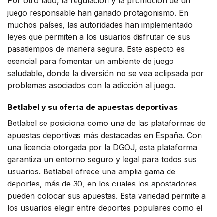
Por otro lado, la regulación y la promoción de un
juego responsable han ganado protagonismo. En
muchos países, las autoridades han implementado
leyes que permiten a los usuarios disfrutar de sus
pasatiempos de manera segura. Este aspecto es
esencial para fomentar un ambiente de juego
saludable, donde la diversión no se vea eclipsada por
problemas asociados con la adicción al juego.
Betlabel y su oferta de apuestas deportivas
Betlabel se posiciona como una de las plataformas de
apuestas deportivas más destacadas en España. Con
una licencia otorgada por la DGOJ, esta plataforma
garantiza un entorno seguro y legal para todos sus
usuarios. Betlabel ofrece una amplia gama de
deportes, más de 30, en los cuales los apostadores
pueden colocar sus apuestas. Esta variedad permite a
los usuarios elegir entre deportes populares como el