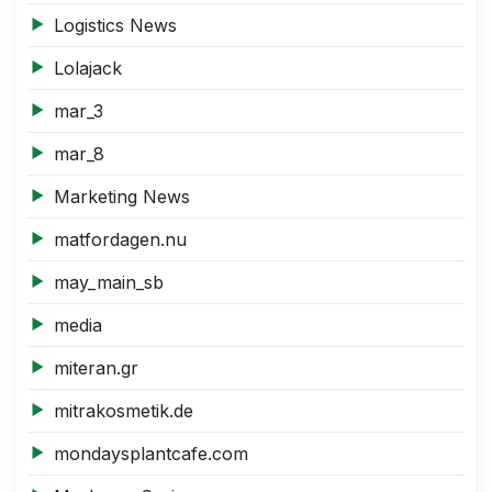
Logistics News
Lolajack
mar_3
mar_8
Marketing News
matfordagen.nu
may_main_sb
media
miteran.gr
mitrakosmetik.de
mondaysplantcafe.com