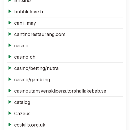
Britsino
bubblelove.fr
canli_may
cantinorestaurang.com
casino
casino ch
casino/betting/nutra
casino/gambling
casinoutansvensklicens.torshallakebab.se
catalog
Cazeus
ccskills.org.uk