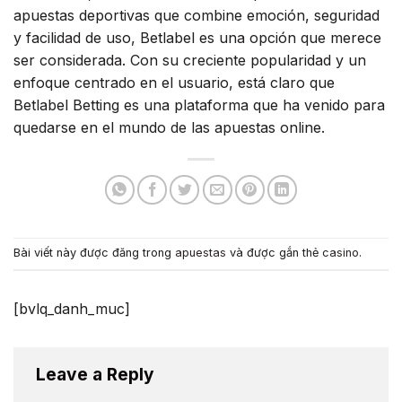
apuestas deportivas que combine emoción, seguridad
y facilidad de uso, Betlabel es una opción que merece
ser considerada. Con su creciente popularidad y un
enfoque centrado en el usuario, está claro que
Betlabel Betting es una plataforma que ha venido para
quedarse en el mundo de las apuestas online.
Bài viết này được đăng trong
apuestas
và được gắn thẻ
casino
.
[bvlq_danh_muc]
Leave a Reply