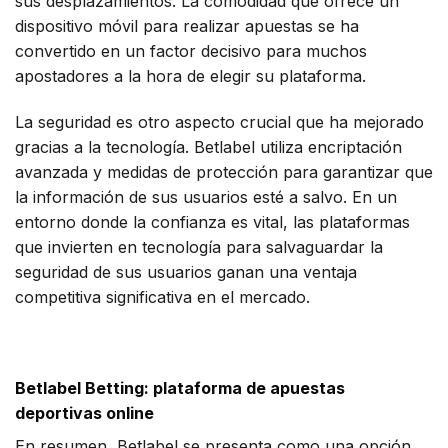
sus desplazamientos. La comodidad que ofrece un
dispositivo móvil para realizar apuestas se ha
convertido en un factor decisivo para muchos
apostadores a la hora de elegir su plataforma.
La seguridad es otro aspecto crucial que ha mejorado
gracias a la tecnología. Betlabel utiliza encriptación
avanzada y medidas de protección para garantizar que
la información de sus usuarios esté a salvo. En un
entorno donde la confianza es vital, las plataformas
que invierten en tecnología para salvaguardar la
seguridad de sus usuarios ganan una ventaja
competitiva significativa en el mercado.
Betlabel Betting: plataforma de apuestas
deportivas online
En resumen, Betlabel se presenta como una opción