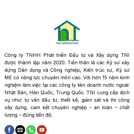
sobre
thor
a
fortune
influência
no
de
mundo
thor
atual
fortune
na
mitologia
nórdica
Công ty TNHH Phát triển Đầu tư và Xây dựng TNI
được thành lập năm 2020. Tiền thân là các Kỹ sư xây
dựng Dân dụng và Công nghiệp, Kiến trúc sư, Kỹ sư
ME có năng lực chuyên môn cao. Với hơn 15 năm kinh
nghiệm làm việc tại các công ty liên doanh nước ngoài:
Nhật Bản, Hàn Quốc, Trung Quốc. TNI cung cấp dịch
vụ như: tư vấn đầu tư, thiết kế, giám sát và thi công
xây dựng, cam kết chuyên nghiệp – an toàn – chất
lượng – đúng tiến độ.