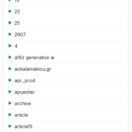
19
23
25
2907
4
a16z generative ai
aokalamakiou.gr
apr_prod
apuestas
archive
article
article15