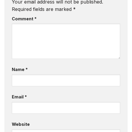
Your email address will not be published.
Required fields are marked
*
Comment
*
Name
*
Email
*
Website