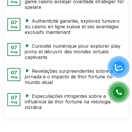
game casino avslöjar oväntade strategier för
Aug
spelare
No
Comments
Authenticité garantie, explorez lunivers
on
07
Spänningen
du casino en ligne suisse et ses avantages
Aug
kring
exclusifs maintenant
populära
chicken
No
road
Comments
game
Curiosité numérique pour explorer play
on
07
casino
Authenticité
jonny et décuvrir des mondes virtuels
avslöjar
Aug
garantie,
oväntade
captivants
explorez
strategier
lunivers
för
No
du
spelare
Comments
casino
Revelações surpreendentes sobre a
on
07
en
Curiosité
jornada e o impacto de thor fortune no
ligne
Aug
numérique
suisse
mundo atual
pour
et
explorer
ses
No
play
avantages
Comments
jonny
Especulações intrigantes sobre a
exclusifs
on
07
et
maintenant
Revelações
influência de thor fortune na mitologia
décuvrir
Aug
surpreendentes
des
nórdica
sobre
mondes
a
virtuels
No
jornada
captivants
Comments
e
on
o
Especulações
impacto
intrigantes
de