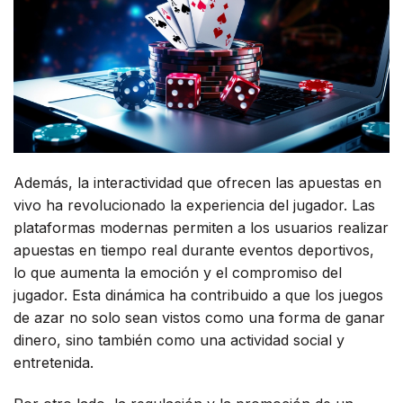
Además, la interactividad que ofrecen las apuestas en
vivo ha revolucionado la experiencia del jugador. Las
plataformas modernas permiten a los usuarios realizar
apuestas en tiempo real durante eventos deportivos,
lo que aumenta la emoción y el compromiso del
jugador. Esta dinámica ha contribuido a que los juegos
de azar no solo sean vistos como una forma de ganar
dinero, sino también como una actividad social y
entretenida.